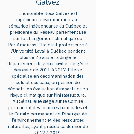
Galvez
de réglementation financière et 
des acteurs privés. Qu’en est-il de 
L’honorable Rosa Galvez est
l’alliance GFANZ [Glasgow 
ingénieure environnementale,
Financial Alliance for Net Zero], 
sénatrice indépendante du Québec et
présidente du Réseau parlementaire
l’initiative destinée à accélérer la 
sur le changement climatique de
décarbonation du secteur 
ParlAmericas. Elle était professeure à
financier d’ici 2050, qui a été 
l’Université Laval à Québec pendent
plus de 25 ans et a dirigé le
lancée quelques mois avant le 
département de génie civil et de génie
sommet de la COP26 à Glasgow ? 
des eaux de 2011 à 2017. Elle se
Les banques canadiennes sont-
spécialise en décontamination des
elles prêtes à rejoindre le club 
sols et des eaux, en gestion de
déchets, en évaluation d’impacts et en
“net zéro” de l’ONU ?

risque climatique sur l’infrastructure.
Au Sénat, elle siège sur le Comité
Venez demander une législation 
permanent des finances nationales et
le Comité permanent de l’énergie, de
ambitieuse et cohérente pour que 
l’environnement et des ressources
le Canada devienne exemplaire et 
naturelles, ayant présidé ce dernier de
prenne part à cette nouvelle 
2017 à 2019.