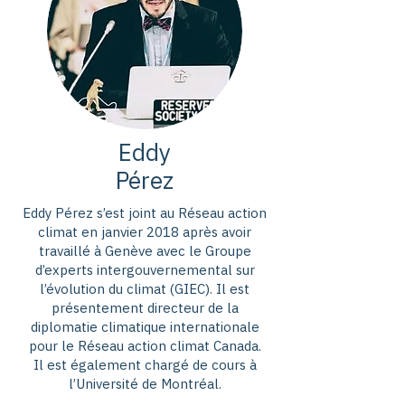
répondu à la demande d’une plus 
grande ambition climatique. Mais 
alors comment le pays a 
concrétisé cette promesse ? Les 
aides financières des pays les 
plus riches suffiront-elles à 
Eddy
atténuer les émissions des pays 
Pérez
du Sud global ?

Eddy Pérez s’est joint au Réseau action
climat en janvier 2018 après avoir
Venez vous outiller pour 
travaillé à Genève avec le Groupe
comprendre tous les enjeux de la 
d’experts intergouvernemental sur
l’évolution du climat (GIEC). Il est
finance climatique internationale 
présentement directeur de la
!
diplomatie climatique internationale
pour le Réseau action climat Canada.
Il est également chargé de cours à
l’Université de Montréal.