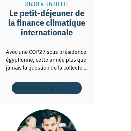
8h30 à 9h30 HE
Le petit-déjeuner de
la finance climatique
internationale
Avec une COP27 sous présidence 
égyptienne, cette année plus que 
jamais la question de la collecte 
de fonds en faveur des pays en 
développement est au centre des 
S'inscrire gratuitement ici
débats climatiques. En 
annonçant en 2021 qu’il allait 
doubler sa participation au 
financement international 
climatique pour le porter à 5,3 
milliards de dollars, le Canada a 