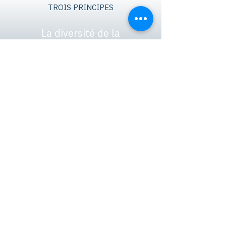
TROIS PRINCIPES
La diversité de la
programmation pour
favoriser l’inclusion
La gratuité pour participer
activement aux rencontres
L’accessibilité à
l’événement pour les
personnes ayant des
difficultés à joindre un
événement virtuel. Des
activités principalement en
français.