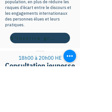
population, en plus de réduire les
risques d’écart entre le discours et
les engagements internationaux
des personnes élues et leurs
pratiques.
S'inscrire gratuitement ici
18h00 à 20h00 HE
Consultation jeunesse
RESTO PLATEAU
4450 Rue St-Hubert,
Montréal, QC H2J 2W9
Grâce à l’initiative de plusieurs 
organisations (Écothèque, la 