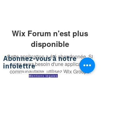
Wix Forum n'est plus
disponible
Cette application a été abandonnée. Si
Abonnez-vous à notre
vous avez besoin d'une application
infolettre
communautaire, utilisez Wix Groups.
Mentions légales