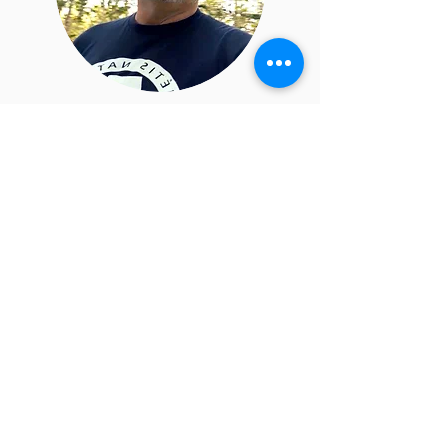
Walter
Andree
f
Walter Andreeff vit à Slave Lake,
dans le nord de l'Alberta, sur les rives
du Petit lac des Esclaves. Il possède
une bonne connaissance de la
gouvernance des nations métisses et
une connaissance directe des
meilleures pratiques en matière de
participation, de collaboration et de
partenariat avec les Autochtones
dans le cadre des évaluations
environnementales et des impacts.