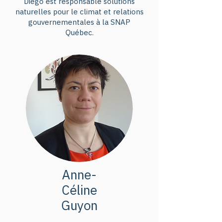
Diego est responsable solutions
Conférences des Parties peut-
naturelles pour le climat et relations
elle influencer l’autre ? À quoi 
gouvernementales à la SNAP
pouvons-nous nous attendre de 
Québec.
ces deux sommets cette année ?
Anne-
Céline
Guyon