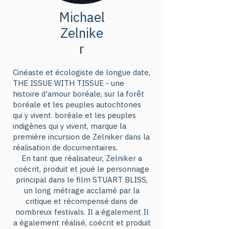
en plus d’être un véritable puits 
Michael
de carbone, elle abrite 70% des 
Zelnike
communautés autochtones. 

r
Venez assister au visionnage 
Cinéaste et écologiste de longue date,
d’une partie du film documentaire 
THE ISSUE WITH TISSUE - une
de “The Issue with Tissue - a 
histoire d'amour boréale, sur la forêt
boréale et les peuples autochtones
boreal love story” réalisé par 
qui y vivent. boréale et les peuples
Michael Zelniker, qui sera 
indigènes qui y vivent, marque la
présent pour cette occasion suivi 
première incursion de Zelniker dans la
réalisation de documentaires.
d’une discussion avec des acteurs 
En tant que réalisateur, Zelniker a
québécois de la gestion et 
coécrit, produit et joué le personnage
protection des forêts.
principal dans le film STUART BLISS,
un long métrage acclamé par la
critique et récompensé dans de
nombreux festivals. Il a également Il
a également réalisé, coécrit et produit