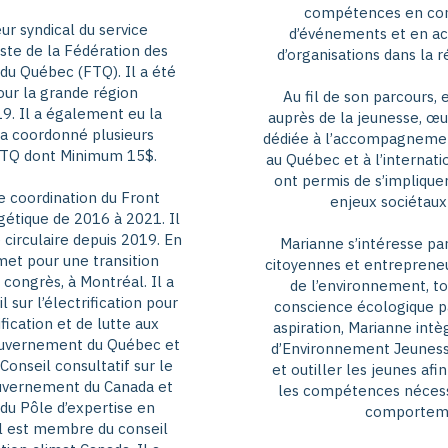
compétences en com
ur syndical du service
d’événements et en a
ste de la Fédération des
d’organisations dans la r
s du Québec (FTQ). Il a été
our la grande région
Au fil de son parcours,
9. Il a également eu la
auprès de la jeunesse, œu
 a coordonné plusieurs
dédiée à l’accompagnemen
FTQ dont Minimum 15$.
au Québec et à l’internati
ont permis de s’implique
 coordination du Front
enjeux sociétau
étique de 2016 à 2021. Il
irculaire depuis 2019. En
Marianne s’intéresse pa
et pour une transition
citoyennes et entrepreneu
 congrès, à Montréal. Il a
de l’environnement, to
sur l’électrification pour
conscience écologique pa
ification et de lutte aux
aspiration, Marianne int
ouvernement du Québec et
d’Environnement Jeuness
nseil consultatif sur le
et outiller les jeunes afin
uvernement du Canada et
les compétences nécessa
 du Pôle d’expertise en
comporteme
 il est membre du conseil