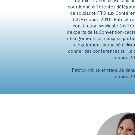
d’administration du Réseau ac
coordonné différentes délégati
de solidarité FTQ aux Conféren
(COP) depuis 2015. Patrick r
constitution syndicale à diff
d’experts de la Convention-cadre
changements climatiques portant 
a également participé à dive
donner des conférences sur la t
depuis 20
Patrick milite et travaille da
depuis 20