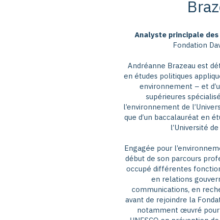
Braz
Analyste principale des
Fondation Dav
Andréanne Brazeau est dét
en études politiques appli
environnement – et d’u
supérieures spécialis
l’environnement de l’Univer
que d’un baccalauréat en ét
l’Université de
Engagée pour l’environnemen
début de son parcours prof
occupé différentes fonction
en relations gouve
communications, en reche
avant de rejoindre la Fondat
notamment œuvré pour É