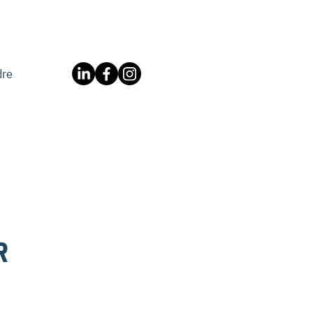
dre
R