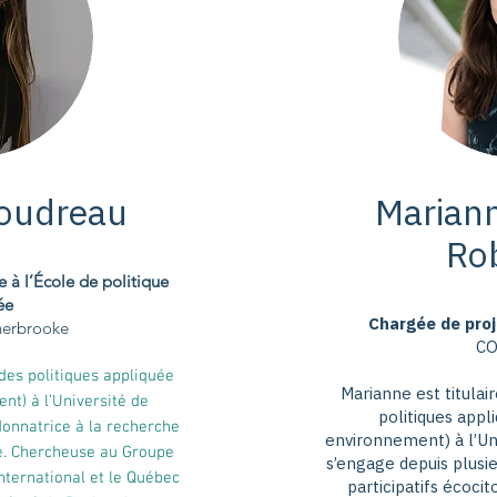
Boudreau
Marian
Rob
 à l’École de politique
ée
Chargée de pro
herbrooke
C
udes politiques appliquée
Marianne est titulai
t) à l’Université de
politiques app
onnatrice à la recherche
environnement) à l’Un
ée. Chercheuse au Groupe
s’engage depuis plusi
international et le Québec
participatifs écoci