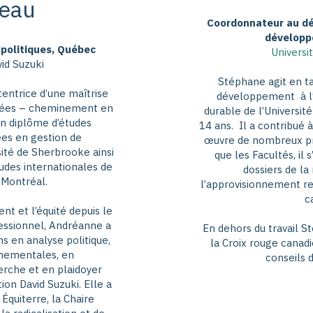
eau
Coordonnateur au dé
développ
 politiques, Québec
Universi
id Suzuki
Stéphane agit en t
entrice d’une maîtrise
développement à l
quées – cheminement en
durable de l’Universit
n diplôme d’études
14 ans. Il a contribué à
ées en gestion de
œuvre de nombreux pro
sité de Sherbrooke ainsi
que les Facultés, il
udes internationales de
dossiers de la
 Montréal.
l’approvisionnement r
c
t et l’équité depuis le
essionnel, Andréanne a
En dehors du travail S
s en analyse politique,
la Croix rouge canadi
rnementales, en
conseils d
rche et en plaidoyer
ion David Suzuki. Elle a
quiterre, la Chaire