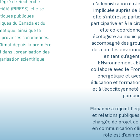
Intégré de Recherche
d'administration du J
iété (PIRESS), elle se
impliquée auprès de l
itiques publiques
elle s'intéresse part
participative et à la ci
iques du Canada et du
elle co-coordonne 
matique, ainsi que la
écologiste au municip
 provinces canadiennes.
accompagné des grou
limat depuis la première
des comités environn
i dans l'organisation des
en tant qu’agent
risation scientifique.
ENvironnement JEU
collaboré avec le Fro
énergétique et ave
éducation et formation
et à l’écocitoyenneté
parcour
Marianne a rejoint l'é
et relations publique
chargée de projet de
en communication cli
rôle est d’anime