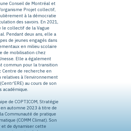
eune Conseil de Montréal et
’organisme Projet collectif,
iculièrement à la démocratie
rculation des savoirs. En 2021,
le collectif de la Vague
al. Pendant deux ans, elle a
pes de jeunes engagés dans
ementaux en milieu scolaire
e de mobilisation chez
nesse. Elle a également
nt commun pour la transition
c Centre de recherche en
 relatives à l’environnement
 (Centr'ERE) au cours de son
s académique.
quipe de COPTICOM, Stratégie
s en automne 2023 à titre de
 la Communauté de pratique
matique (COMM Climat). Son
r et de dynamiser cette