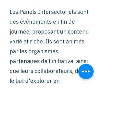
Les Panels Intersectoriels sont
des événements en fin de
journée, proposant un contenu
varié et riche. Ils sont animés
par les organismes
partenaires de l'initiative, ainsi
que leurs collaborateurs, dans
le but d'explorer en
profondeur des thèmes
cruciaux à l’agenda des
négociations climatiques, tout
en les replaçant dans le
contexte canadien et