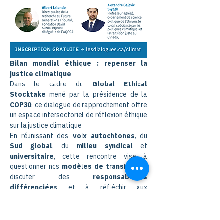
Bilan mondial éthique : repenser la 
justice climatique
Dans le cadre du 
Global Ethical 
Stocktake
 mené par la présidence de la 
COP30
, ce dialogue de rapprochement offre 
un espace intersectoriel de réflexion éthique 
sur la justice climatique.
En réunissant des 
voix autochtones
, du 
Sud global
, du 
milieu syndical
 et 
universitaire
, cette rencontre vise à 
questionner nos 
modèles de transition
, à 
discuter des 
responsabilités 
différenciées
 et à réfléchir aux 
valeurs
 qui devraient guider l’action 
climatique.
Au-delà des chiffres et des engagements 