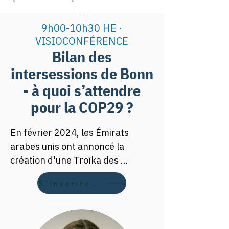
9h00-10h30 HE ·
VISIOCONFÉRENCE
Bilan des
intersessions de Bonn
- à quoi s’attendre
pour la COP29 ?
En février 2024, les Émirats 
arabes unis ont annoncé la 
création d'une Troïka des 
présidences, une collaboration 
S'inscrire gratuitement
inédite entre les trois 
présidences des COP : émirienne, 
azerbaïdjanaise et brésilienne. 