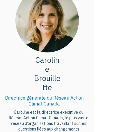
Cette initiative vise à assurer une 
continuité entre les COP afin de 
maintenir l'objectif des 1,5 degré 
pour 2030.

La conférence de Bonn sur les 
changements climatiques, moins 
médiatisée mais tout aussi 
Carolin
importante, marquera la 
e
première réunion de cette Troïka 
Brouille
des présidences. Elle permettra 
tte
également de faire le bilan des 
avancées des travaux et des 
Directrice générale du Réseau Action
décisions prises lors des COP 
Climat Canada
précédentes.

Caroline est la directrice exécutive du
Réseau Action Climat Canada, le plus vaste
réseau d’organisations travaillant sur les
Des membres de la société civile 
questions liées aux changements