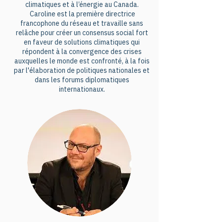
seront présents pour garantir la 
climatiques et à l’énergie au Canada.
Caroline est la première directrice
transparence et relever le niveau 
francophone du réseau et travaille sans
d'ambition. Ces acteurs et 
relâche pour créer un consensus social fort
en faveur de solutions climatiques qui
actrices engagé·e·s dans la lutte 
répondent à la convergence des crises
climatique partageront leurs 
auxquelles le monde est confronté, à la fois
par l'élaboration de politiques nationales et
apprentissages et leurs 
dans les forums diplomatiques
expériences à la clôture de cet 
internationaux.
événement international. 
Rejoignez Caroline Brouillette, 
Alexis Legault et Patrick Rondeau 
pour une heure et demie de panel 
bilan des intersessions de Bonn.