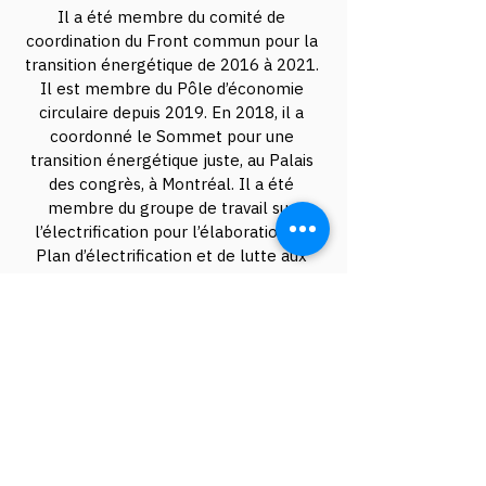
Il a été membre du comité de 
coordination du Front commun pour la 
transition énergétique de 2016 à 2021. 
Il est membre du Pôle d’économie 
circulaire depuis 2019. En 2018, il a 
coordonné le Sommet pour une 
transition énergétique juste, au Palais 
des congrès, à Montréal. Il a été 
membre du groupe de travail sur 
l’électrification pour l’élaboration du 
Plan d’électrification et de lutte aux 
changements climatiques du 
gouvernement du Québec et est 
présentement membre du Conseil 
consultatif sur le développement 
durable du Gouvernement du Canada. Il 
a coordonné différentes délégations de 
la FTQ et du Fonds de solidarité FTQ 
aux Conférences des parties de l’ONU 
(COP) depuis 2015. Patrick représente 