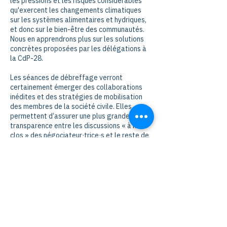
les pressions et les risques considérables
qu'exercent les changements climatiques
sur les systèmes alimentaires et hydriques,
et donc sur le bien-être des communautés.
Nous en apprendrons plus sur les solutions
concrètes proposées par les délégations à
la CdP-28.
Les séances de débreffage verront
certainement émerger des collaborations
inédites et des stratégies de mobilisation
des membres de la société civile. Elles
permettent d’assurer une plus grande
transparence entre les discussions « à huis
clos » des négociateur·trice·s et le reste de
la population, en plus de réduire les risques
d’écart entre le discours et les
engagements internationaux des personnes
élues et leurs pratiques.
Abonnez-vous à notre
infolettre