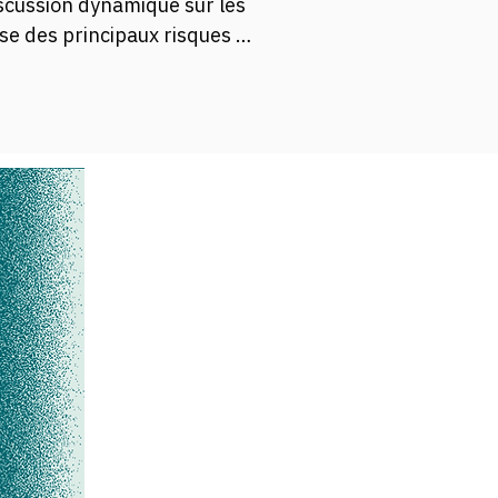
cussion dynamique sur les 
se des principaux risques 
ébécois les plus vulnérables 
·s montreront comment les 
cer la résilience des 
 concrets de bonnes et 
ebinaire offre une 
: l’adaptation et le rôle du 