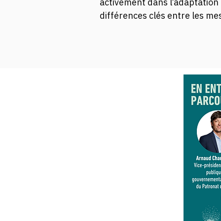
activement dans l’adaptation
différences clés entre les me
climatiques qui poussent les 
et évaluerons l'efficacité de
étapes de l'économie circulair
entreprises et aborderont les
moins bonnes pratiques d'adapt
Dans le cadre de la journée F
perspective unique sur deux t
secteur privé dans les enjeux