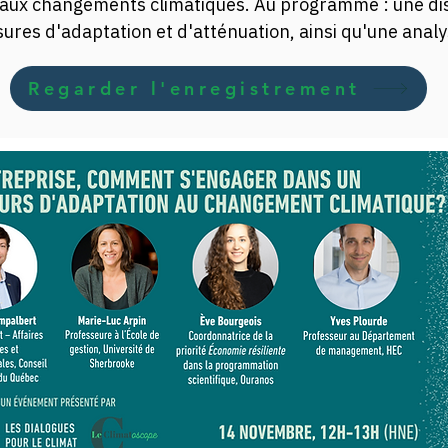
 aux changements climatiques. Au programme : une dis
sures d'adaptation et d'atténuation, ainsi qu'une analy
entreprises à évoluer. Nous analyserons les secteurs qu
s politiques publiques d'adaptation. Nos intervenant·e
Regarder l'enregistrement
e – réduction, réutilisation, recyclage – peuvent renfor
 leviers et obstacles à surmonter. Enfin, des exemples
ation seront partagés pour éclairer la voie à suivre. 

inance, investissement et commerce de la CdP-29, ce w
hématiques centrales mais rarement abordées ensemble
 climatiques.