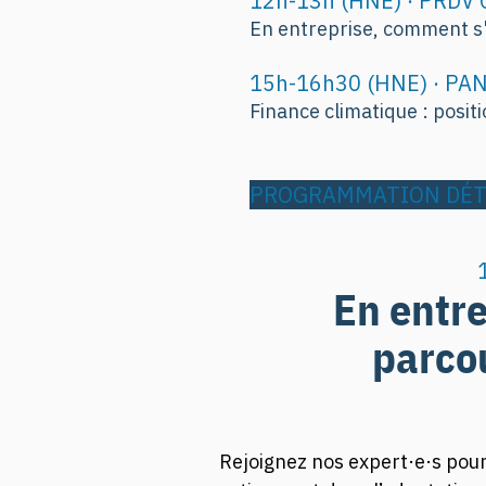
12h-13h (HNE) · PRDV
En entreprise, comment s
15h-16h30 (HNE) · PA
Finance climatique : posit
PROGRAMMATION DÉTA
En entr
parco
Rejoignez nos expert·e·s pou